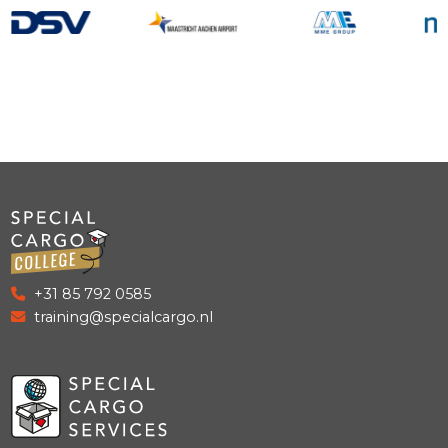
Special Cargo is niet alleen dé specialist op het gebie
gevaarlijke stoffen, maar ook een erkend opleider vo
logistiek Nederland. Onze trainingen betreffen niet al
gevaarlijke stoffen, maar ook beveiliging burgerlucht
en veiligheidsbewustwording.
Dit alles bij elkaar maakt ons tot kenniscentrum, vraa
sparringpartner en adviseur voor onze klanten, relati
overheid. Deze partijen leggen hun vragen en prob
bij ons neer, en wij gaan graag op zoek naar een ant
of oplossing.
Meer over Special Cargo