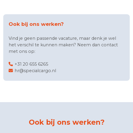
investeren wij in onze medewerkers: je krijgt alle ruim
om je in een bepaalde richting te scholen en je talen
Blog
te ontwikkelen.
Over
ons
Werken
bij
Contact
Ook bij ons werken?
Vind je geen passende vacature, maar denk je wel
het verschil te kunnen maken? Neem dan contact
met ons op:
+31 20 655 6265
hr@specialcargo.nl