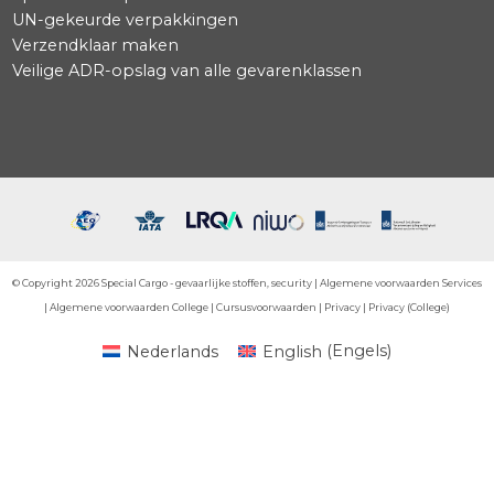
Services
College
Youtube
Instagram
TikTok
Spotify
ADR Calculator Nl. + Eng.
Lithium batterijen tool
Transitiehulp BAL
Infographic BAL-transitie
ADR-chauffeur
Advies
Beveiliging Burgerluchtvaart
Consultancy