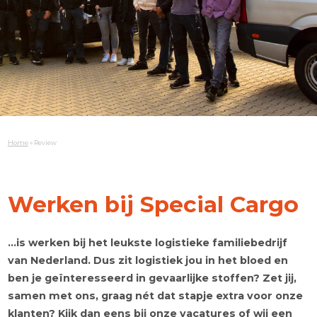
Consultancy
Onze
activiteiten
Verzendklaar
maken
Distributie
Veilige
ADR-
Home
»
Review
opslag
van
alle
gevarenklassen
Werken bij Special Car
Droogijs
en
…is werken bij het leukste logistieke familiebedrij