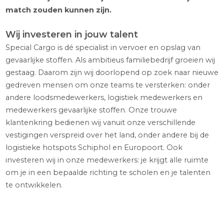
re-
van Nederland. Dus zit logistiek jou in het bloed e
icing
ben je geïnteresseerd in gevaarlijke stoffen? Zet j
UN-
samen met ons, graag nét dat stapje extra voor 
gekeurde
klanten? Kijk dan eens bij onze vacatures of wij e
verpakkingen
match zouden kunnen zijn.
Speciale
Wij investeren in jouw talent
transporten
Special Cargo is dé specialist in vervoer en opslag van
E-
gevaarlijke stoffen. Als ambitieus familiebedrijf groeien
erkenninghouder
gestaag. Daarom zijn wij doorlopend op zoek naar n
Advies
gedreven mensen om onze teams te versterken: on
andere loodsmedewerkers, logistiek medewerkers e
Erkenningen
Special
medewerkers gevaarlijke stoffen. Onze trouwe
Cargo
klantenkring bedienen wij vanuit onze verschillende
vestigingen verspreid over het land, onder andere bij
Droogijs
logistieke hotspots Schiphol en Europoort. Ook
bestellen