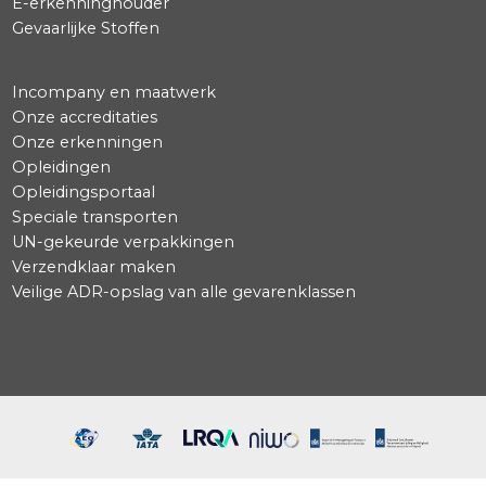
Advies
Beveiliging Burgerluchtvaart
Consultancy
Distributie
Droogijs en re-icing
E-erkenninghouder
Gevaarlijke Stoffen
Incompany en maatwerk
Onze accreditaties
Onze erkenningen
Opleidingen
Opleidingsportaal
Speciale transporten
UN-gekeurde verpakkingen
Verzendklaar maken
Veilige ADR-opslag van alle gevarenklassen