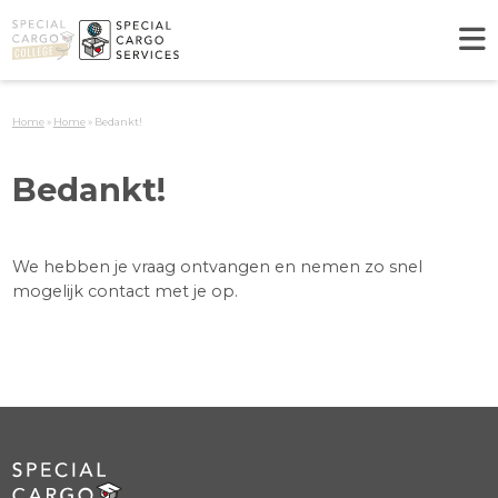
Skip
to
content
Home
»
Home
»
Bedankt!
Bedankt!
We hebben je vraag ontvangen en nemen zo snel
Opleidingen
mogelijk contact met je op.
Opleidingsportaal
Incompany
Consultancy