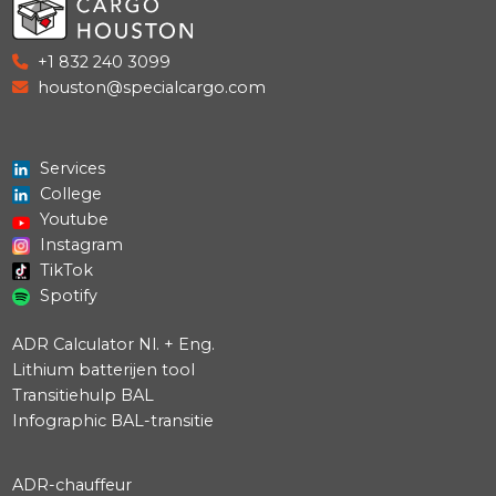
+31 85 792 2885
sales@specialcargo.nl
Blog
Over
ons
Werken
bij
+1 832 240 3099
Contact
houston@specialcargo.com
Services
College
Youtube
Instagram
TikTok
Spotify