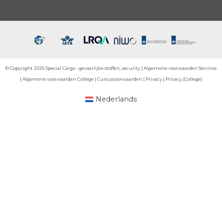
Onze accreditaties
Onze erkenningen
Opleidingen
Opleidingsportaal
Speciale transporten
UN-gekeurde verpakkingen
Verzendklaar maken
Veilige ADR-opslag van alle gevarenklassen
© Copyright 2026 Special Cargo - gevaarlijke stoffen, security |
Algemene voorwaarden S
|
Algemene voorwaarden College
|
Cursusvoorwaarden
|
Privacy
|
Privacy (Colleg