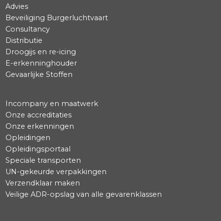
ADR Calculator Nl. + Eng.
Lithium batterijen tool
Transitiehulp BAL
Infographic BAL-transitie
ADR-chauffeur
Advies
Beveiliging Burgerluchtvaart
Consultancy
Distributie
Droogijs en re-icing
E-erkenninghouder
Gevaarlijke Stoffen
Incompany en maatwerk