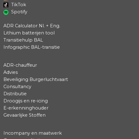
+1 832 240 3099
houston@specialcargo.com
Services
College
Youtube
Instagram
TikTok
Spotify
ADR Calculator Nl. + Eng.
Lithium batterijen tool
Transitiehulp BAL