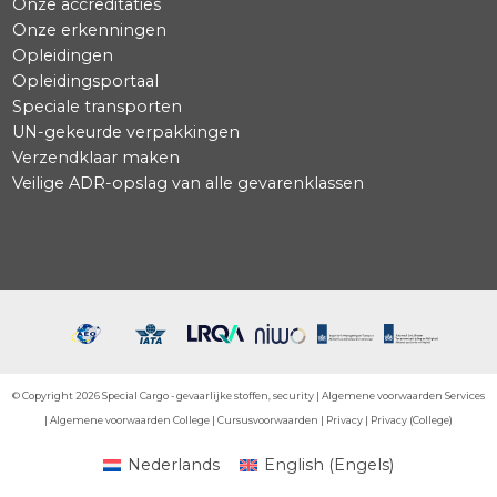
Infographic BAL-transitie
ADR-chauffeur
Advies
Beveiliging Burgerluchtvaart
Consultancy
Distributie
Droogijs en re-icing
E-erkenninghouder
Gevaarlijke Stoffen
Incompany en maatwerk
Onze accreditaties
Onze erkenningen
Opleidingen
Opleidingsportaal