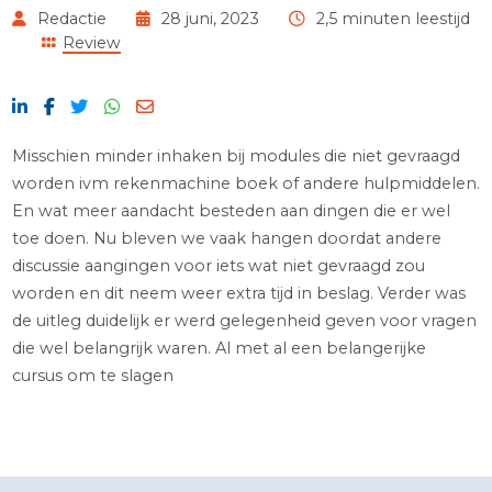
Leon
ons
Werken
Redactie
28 juni, 2023
2,5 minuten lees
bij
Review
Contact
Misschien minder inhaken bij modules die niet gevra
worden ivm rekenmachine boek of andere hulpmidd
En wat meer aandacht besteden aan dingen die er we
toe doen. Nu bleven we vaak hangen doordat andere
discussie aangingen voor iets wat niet gevraagd zou
worden en dit neem weer extra tijd in beslag. Verder 
de uitleg duidelijk er werd gelegenheid geven voor v
die wel belangrijk waren. Al met al een belangerijke
cursus om te slagen