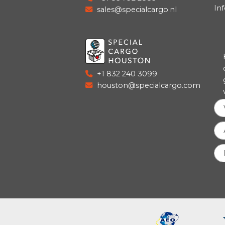
+31 85 792 0585
training@specialcargo.nl
+31 85 792 2885
sales@specialcargo.nl
+1 832 240 3099
houston@specialcargo.com