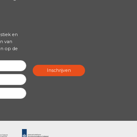
erluchtvaart
Onze erkenningen
Opleidingen
Opleidingsportaal
ing
Speciale transporten
der
UN-gekeurde verpakkingen
en
Verzendklaar maken
Veilige ADR-opslag van alle
gevarenklassen
es in de logistiek en
n en verzenden van
ed kunnen zijn op de