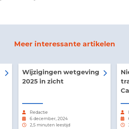
aktijkgerichte cursus, goede leraar met veel vakkennis.
Meer interessante artik
m
Wijzigingen wetgeving
2025 in zicht