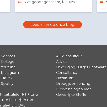
ial
Redactie
6 december, 2024
2,5 minuten leestijd
Niet gecategoriseerd, Nieuws
Lees meer op onze blog
Services
ADR-chauffeur
College
Advies