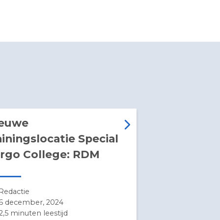
elen
Nieuwe
trainingslocatie Special